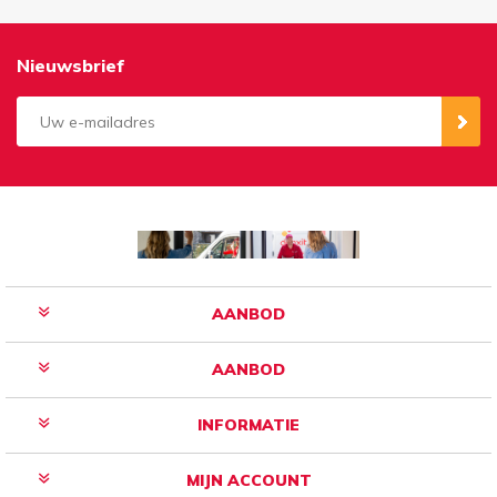
Nieuwsbrief
Aanmelden
Opzeggen
AANBOD
AANBOD
INFORMATIE
MIJN ACCOUNT