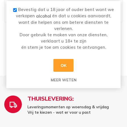
i
Bevestig dat u 18 jaar of ouder bent want we
h
verkopen
én dat u cookies aanvaardt,
alcohol
want die helpen ons om betere diensten te
verlenen.
Naam
: CRISTALINE PLAT 6X1,5L
Door gebruik te maken van onze diensten,
Merk:
CRISTALINE
verklaart u 18+ te zijn
Categorie: Plat
én stem je toe om cookies te ontvangen.
Alcoholpercentage
: 0,0%
OK
MEER WETEN
THUISLEVERING:
Leveringsmomenten op woensdag & vrijdag
Vrij te kiezen - wat er voor u past