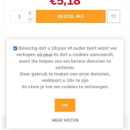
€5,18
i
h
Naam
: STONY CAPE SYRAH ROSE ROSE 75CL
Merk:
STONY CAPE
Bevestig dat u 18 jaar of ouder bent want we
Categorie: Rosé
verkopen
én dat u cookies aanvaardt,
alcohol
Alcoholpercentage
: 12,5%
want die helpen ons om betere diensten te
verlenen.
Door gebruik te maken van onze diensten,
verklaart u 18+ te zijn
én stem je toe om cookies te ontvangen.
Dieproze met aroma van cassis en aardbei én
een twist van meloen. Heerlijk als apéro of bij
een 'spicy' maaltijd.
OK
MEER WETEN
PRODUCT SPECIFICATIES