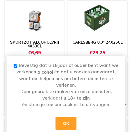
SPORTZOT ALCOHOLVRIJ
CARLSBERG 0,0° 24X25CL
4X33CL
€6,69
€23,25
Bevestig dat u 18 jaar of ouder bent want we
verkopen
én dat u cookies aanvaardt,
alcohol
want die helpen ons om betere diensten te
verlenen.
Door gebruik te maken van onze diensten,
verklaart u 18+ te zijn
CARLSBERG 0,0° 4X25CL
AFFLIGEM BLOND 0.0° 4X33CL
én stem je toe om cookies te ontvangen.
€4,25
€5,80
OK