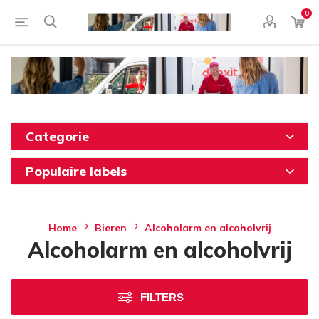
0
Categorie
Populaire labels
Home
Bieren
Alcoholarm en alcoholvrij
Alcoholarm en alcoholvrij
FILTERS