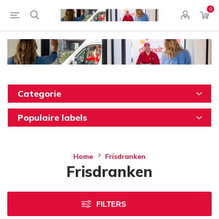
0
Categorie
Populaire labels
Home
Frisdranken
Frisdranken
FILTERS