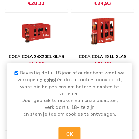
€28,33
€24,93
COCA COLA 24X20CL GLAS
COCA COLA 6X1L GLAS
€17,00
€16,00
Bevestig dat u 18 jaar of ouder bent want we
verkopen
én dat u cookies aanvaardt,
alcohol
want die helpen ons om betere diensten te
verlenen.
Door gebruik te maken van onze diensten,
verklaart u 18+ te zijn
én stem je toe om cookies te ontvangen.
COCA COLA 6X1L PET
COCA COLA BLIK 24X33CL
€16,50
€23,95
OK