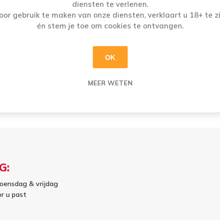
COLLECTION LES
CORBIERES RETOUR DE
diensten te verlenen.
AILLES D’OR 3X75CL
CHASSE 6X75CL
oor gebruik te maken van onze diensten, verklaart u 18+ te zi
€23,83
€56,65
én stem je toe om cookies te ontvangen.
i
i
OK
h
h
MEER WETEN
G:
oensdag & vrijdag
or u past