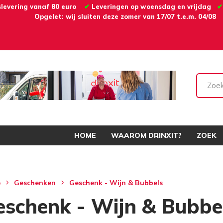
slevering vanaf 80 euro
✔
Leveringen op woensdag en vrijdag
✔
Opgelet: wij sluiten deze zomer van 17/07 t.e.m. 04/08
HOME
WAAROM DRINXIT?
ZOEK
e
Geschenken
Geschenk - Wijn & Bubbels
eschenk - Wijn & Bubbe