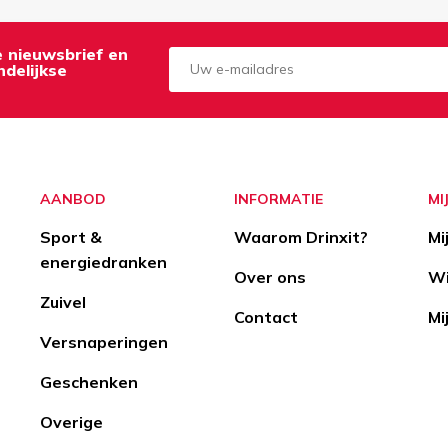
de nieuwsbrief en
delijkse
Aanmelden
Opzeggen
AANBOD
INFORMATIE
MI
Sport &
Waarom Drinxit?
Mi
energiedranken
Over ons
Wi
Zuivel
Contact
Mi
Versnaperingen
Geschenken
Overige