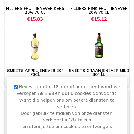
FILLIERS FRUITJENEVER KERS
FILLIERS PINK FRUITJENEVER
20% 70 CL
20% 70 CL
€15,03
€15,12
SMEETS APPELJENEVER 20°
SMEETS GRAANJENEVER MILD
70CL
30° 1L
€14,09
€19,08
Bevestig dat u 18 jaar of ouder bent want we
verkopen
én dat u cookies aanvaardt,
alcohol
want die helpen ons om betere diensten te
verlenen.
Door gebruik te maken van onze diensten,
verklaart u 18+ te zijn
én stem je toe om cookies te ontvangen.
SMEETS HASSELT
SMEETS VANILLECREME