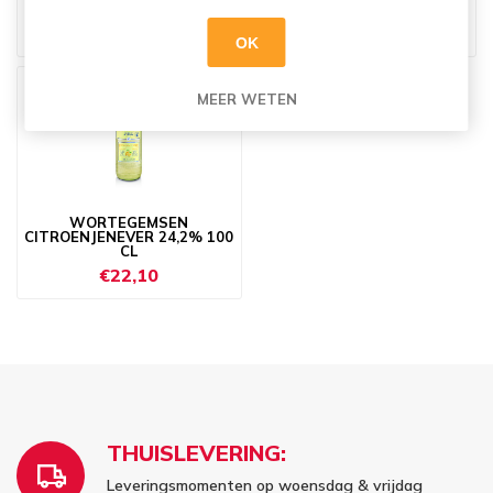
GRAANJENEVER 30° 1L
LIKEUR 17° 70CL
€19,99
€14,19
OK
MEER WETEN
WORTEGEMSEN
CITROENJENEVER 24,2% 100
CL
€22,10
THUISLEVERING:
Leveringsmomenten op woensdag & vrijdag