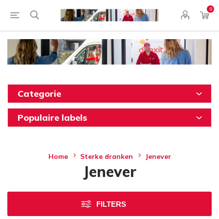
0
Categorie
Populaire labels
Home
Sterke dranken
Jenever
Jenever
FILTERS