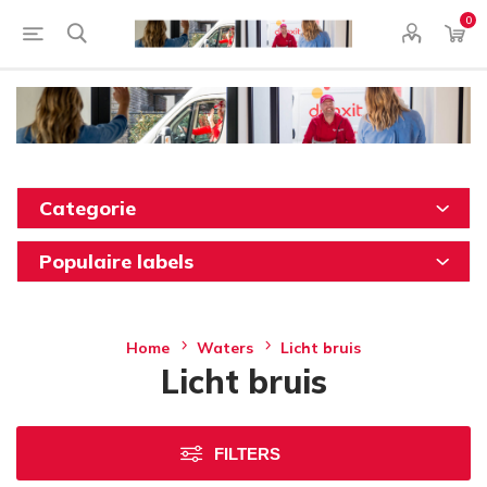
0
Categorie
Populaire labels
Home
Waters
Licht bruis
Licht bruis
FILTERS