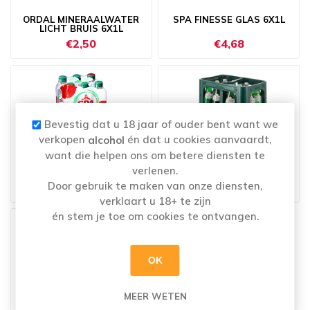
ORDAL MINERAALWATER
SPA FINESSE GLAS 6X1L
LICHT BRUIS 6X1L
€2,50
€4,68
Bevestig dat u 18 jaar of ouder bent want we
verkopen
én dat u cookies aanvaardt,
alcohol
want die helpen ons om betere diensten te
SPA FINESSE PET 6X50CL
TÖNISSTEINER WATER
verlenen.
MEDIUM 12X75CL
Door gebruik te maken van onze diensten,
€4,30
€9,89
verklaart u 18+ te zijn
én stem je toe om cookies te ontvangen.
OK
MEER WETEN
CHAUDFONTAINE LICHT