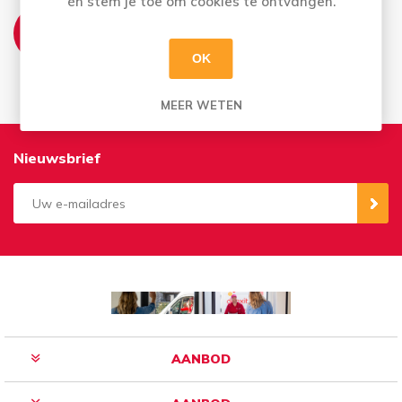
én stem je toe om cookies te ontvangen.
THUISLEVERING:
Leveringsmomenten op woensdag & vrijdag
Vrij te kiezen - wat er voor u past
OK
MEER WETEN
Nieuwsbrief
Aanmelden
Opzeggen
AANBOD