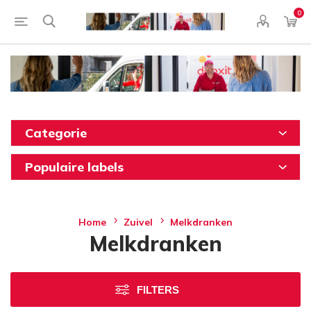
0
Categorie
Populaire labels
Home
Zuivel
Melkdranken
Melkdranken
FILTERS