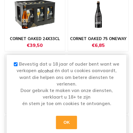
CORNET OAKED 24X33CL
CORNET OAKED 75 ONEWAY
€39,50
€6,85
Bevestig dat u 18 jaar of ouder bent want we
verkopen
én dat u cookies aanvaardt,
alcohol
want die helpen ons om betere diensten te
verlenen.
Door gebruik te maken van onze diensten,
CUVEE DES TROLLS 6X75CL
CUVEE DES TROLLS 75CL
verklaart u 18+ te zijn
HERGIST
HERGIST
én stem je toe om cookies te ontvangen.
€29,25
€6,13
OK