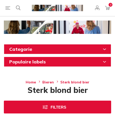
0
Categorie
Populaire labels
Home
Bieren
Sterk blond bier
Sterk blond bier
FILTERS