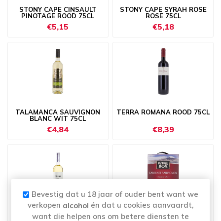
STONY CAPE CINSAULT
STONY CAPE SYRAH ROSE
PINOTAGE ROOD 75CL
ROSE 75CL
€5,15
€5,18
TALAMANCA SAUVIGNON
TERRA ROMANA ROOD 75CL
BLANC WIT 75CL
€4,84
€8,39
Bevestig dat u 18 jaar of ouder bent want we
verkopen
én dat u cookies aanvaardt,
alcohol
WIJN FADO WIT 75CL
WINE BOX CABERNET
want die helpen ons om betere diensten te
SAUVIGNON CHILI ROOD 3L