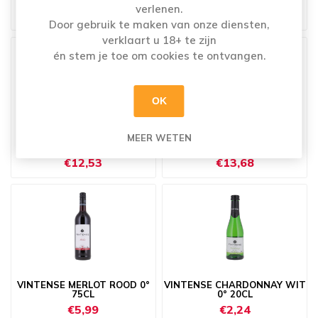
verlenen.
€7,95
€14,55
Door gebruik te maken van onze diensten,
verklaart u 18+ te zijn
én stem je toe om cookies te ontvangen.
OK
WINE BOX CHENIN BLANC
WINE BOX TEMPRANILLO
MEER WETEN
ZUID AFRIKA WIT 3L
SPANJE ROOD 3L
€12,53
€13,68
VINTENSE MERLOT ROOD 0°
VINTENSE CHARDONNAY WIT
75CL
0° 20CL
€5,99
€2,24